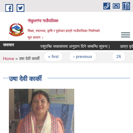
Skip to main content
गोकुलगंगा गाउँपालिका
शिक्षा, स्वास्थ्य, कृषि र पूर्वाधार हाम्रो गाउँपालिका निर्माणको
मूल आधार ।
समाचार
पशुपन्क्षि ब्यबसायमा अनुदान दिने सम्बन्धि सूचना |
छात्र बृदी 
Pages
« first
‹ previous
…
26
You are here
Home
» उषा देवी कार्की
उषा देवी कार्की