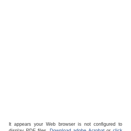
It appears your Web browser is not configured to
display PDF files.
Download adobe Acrobat
or
click