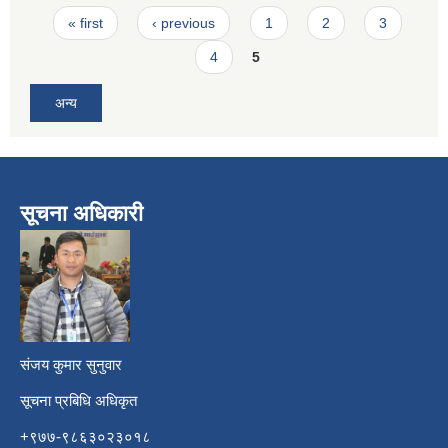
Pages
« first
‹ previous
1
2
3
4
5
अन्य
सूचना अधिकारी
​
संजय कुमार सुनुवार
सूचना प्रबिधि अधिकृत
+९७७-९८६३०२३०१८