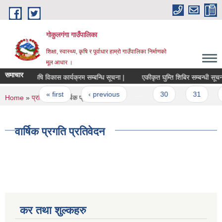
Skip to main content
गोकुलगंगा गाउँपालिका
शिक्षा, स्वास्थ्य, कृषि र पूर्वाधार हाम्रो गाउँपालिका निर्माणको
मूल आधार ।
समाचार
कृषि विकास कार्यक्रम सम्बन्धि सूचना |
एकीकृत घुम्ति शिबिर सम्बन्धी सूचना
Pages
« first
‹ previous
…
30
31
You are here
Home
»
प्रतिवेदन
» वार्षिक प्रगति प्रतिवेदन
वार्षिक प्रगति प्रतिवेदन
कर तथा शुल्कहरु