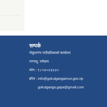
सम्पर्क
गोकुलगंगा गाउँपालिकाको कार्यालय
रस्नालु, रामेछाप
फोन : ९८५४०४३६४०
इमेल :
info@gokulgangamun.gov.np
gokulganga.gapa@gmail.com