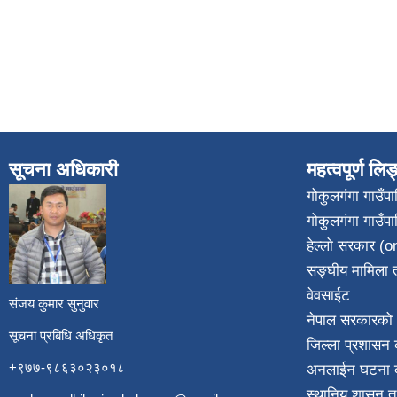
सूचना अधिकारी
महत्वपूर्ण लि
गोकुलगंगा गाउँ
गोकुलगंगा गाउँप
​
हेल्लो सरकार (on
सङ्घीय मामिला त
वेवसाईट
संजय कुमार सुनुवार
नेपाल सरकारको 
सूचना प्रबिधि अधिकृत
जिल्ला प्रशासन क
+९७७-९८६३०२३०१८
अनलाईन घटना दर
स्थानिय शासन त