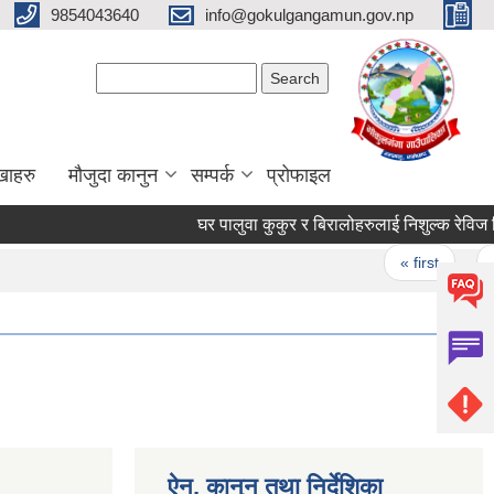
9854043640
info@gokulgangamun.gov.np
Search form
Search
खाहरु
मौजुदा कानुन
सम्पर्क
प्रोफाइल
घर पालुवा कुकुर र बिरालोहरुलाई निशुल्क रेविज बिर
Pages
« first
‹ 
ऐन, कानुन तथा निर्देशिका