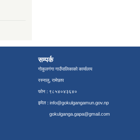
सम्पर्क
गोकुलगंगा गाउँपालिकाको कार्यालय
रस्नालु, रामेछाप
फोन : ९८५४०४३६४०
इमेल :
info@gokulgangamun.gov.np
gokulganga.gapa@gmail.com