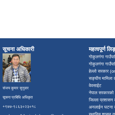
सूचना अधिकारी
महत्वपूर्ण लि
गोकुलगंगा गाउँ
गोकुलगंगा गाउँप
​
हेल्लो सरकार (on
सङ्घीय मामिला त
वेवसाईट
संजय कुमार सुनुवार
नेपाल सरकारको 
सूचना प्रबिधि अधिकृत
जिल्ला प्रशासन क
+९७७-९८६३०२३०१८
अनलाईन घटना दर
स्थानिय शासन त