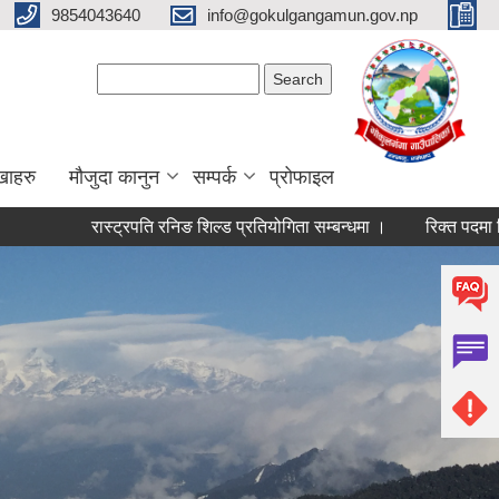
9854043640
info@gokulgangamun.gov.np
Search form
Search
खाहरु
मौजुदा कानुन
सम्पर्क
प्रोफाइल
रास्ट्रपति रनिङ शिल्ड प्रतियोगिता सम्बन्धमा ।
रिक्त पदमा शिक्षक सर
Pages
« first
‹ previous