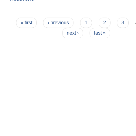
Pages
« first
‹ previous
1
2
3
next ›
last »