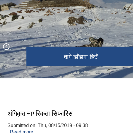
पाँचपोखरीबाट देखिने नुम्बुर हिमाल
पाँचपोखरी, रामेछाप
ढुंगा खानी, बिरौटा
संबिधान दिवस २०७६ मनाउने क्रममा |
तांमे डाँडामा हिउँ
गोकुलगंगा अस्पताल
अंगिकृत नागरिकता सिफारिस
Submitted on:
Thu, 08/15/2019 - 09:38
Read more
about अंगिकृत नागरिकता सिफारिस