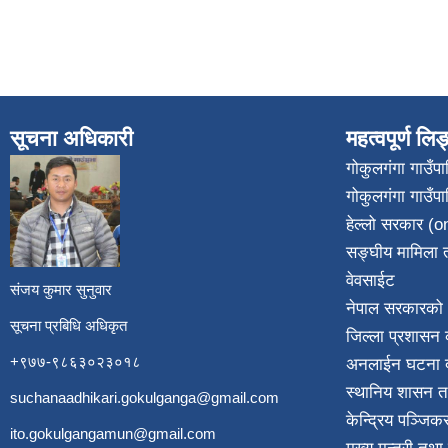
सूचना अधिकारी
महत्वपूर्ण लि
गोकुलगंगा गाउँ
गोकुलगंगा गाउँप
​
हेल्लो सरकार (on
सङ्घीय मामिला त
वेवसाईट
संजय कुमार सुनुवार
नेपाल सरकारको 
सूचना प्रबिधि अधिकृत
जिल्ला प्रशासन क
+९७७-९८६३०२३०१८
अनलाईन घटना दर
स्थानिय शासन त
suchanaadhikari.gokulganga@gmail.com
केन्द्रिय पञ्जि
ito.gokulgangamun@gmail.com