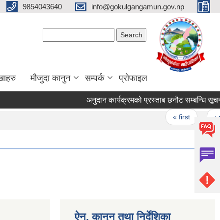
9854043640
info@gokulgangamun.gov.np
Search form
Search
खाहरु
मौजुदा कानुन
सम्पर्क
प्रोफाइल
अनुदान कार्यक्रमको प्रस्ताब छनौट सम्बन्धि सूचना 
Pages
« first
‹ p
ऐन, कानुन तथा निर्देशिका