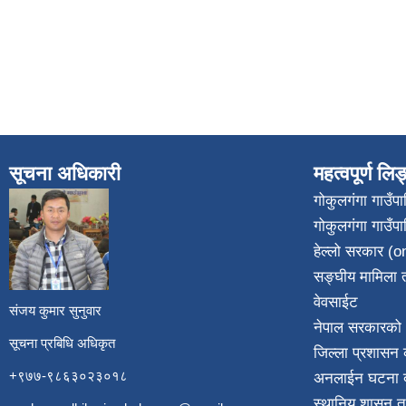
सूचना अधिकारी
महत्वपूर्ण लि
गोकुलगंगा गाउँ
गोकुलगंगा गाउँप
​
हेल्लो सरकार (on
सङ्घीय मामिला त
वेवसाईट
संजय कुमार सुनुवार
नेपाल सरकारको 
सूचना प्रबिधि अधिकृत
जिल्ला प्रशासन क
+९७७-९८६३०२३०१८
अनलाईन घटना दर
स्थानिय शासन त