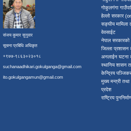
गोकुलगंगा गाउँप
​
हेल्लो सरकार (on
सङ्घीय मामिला त
वेवसाईट
संजय कुमार सुनुवार
नेपाल सरकारको 
सूचना प्रबिधि अधिकृत
जिल्ला प्रशासन क
+९७७-९८६३०२३०१८
अनलाईन घटना दर
स्थानिय शासन त
suchanaadhikari.gokulganga@gmail.com
केन्द्रिय पञ्जि
ito.gokulgangamun@gmail.com
मुख्य मन्त्री तथ
प्रदेश
राष्ट्रिय पुननिर्