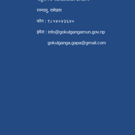
रस्नालु, रामेछाप
फोन : ९८५४०४३६४०
इमेल :
info@gokulgangamun.gov.np
gokulganga.gapa@gmail.com