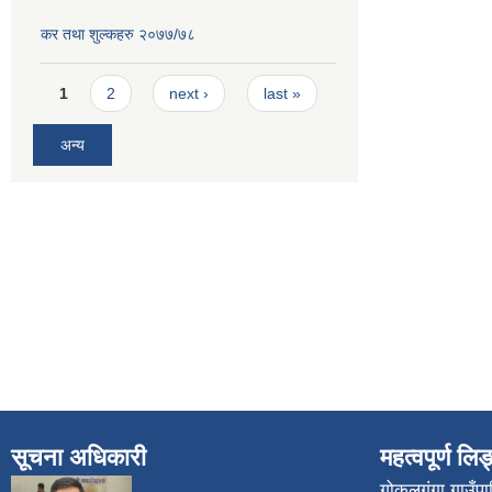
कर तथा शुल्कहरु २०७७/७८
Pages
1
2
next ›
last »
अन्य
सूचना अधिकारी
महत्वपूर्ण लि
गोकुलगंगा गाउँ