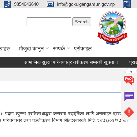
9854043640
info@gokulgangamun.gov.np
Search form
Search
खाहरु
मौजुदा कानुन
सम्पर्क
प्रोफाइल
सामाजिक सुरक्षा परिचयपत्र नवीकरण सम्बन्धी सूचना ।
प्रारम्
Pages
1
2
दमा खुल्ला प्रतिस्पर्धाद्धरा करारमा पदपूर्तिका लागि अनलाइन दरखास्त
ट्रिय परिचयपत्र तथा पञ्जीकरण विभाग सिंहदरबारको मिति २०७६/०६/१७ को