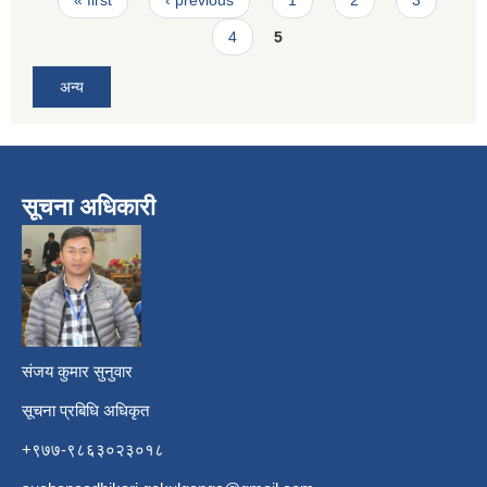
4
5
अन्य
सूचना अधिकारी
​
संजय कुमार सुनुवार
सूचना प्रबिधि अधिकृत
+९७७-९८६३०२३०१८