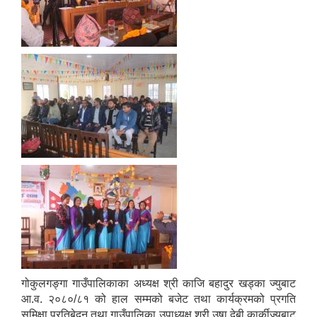
गोकुलगङ्गा गाउँपालिकाका अध्यक्ष श्री काजि बहादुर खड्का ज्युबाट
आ.व. २०८०/८१ को हाल सम्मको बजेट तथा कार्यक्रमको प्रगति
समिक्षा प्रतिबेदन तथा गाउँपालिका उपाध्यक्ष श्री उषा देबी कार्कीज्युबाट