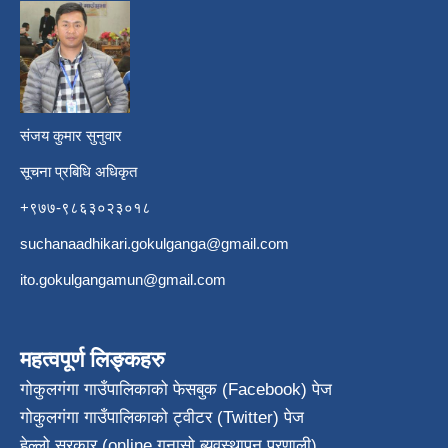
​
संजय कुमार सुनुवार
सूचना प्रबिधि अधिकृत
+९७७-९८६३०२३०१८
suchanaadhikari.gokulganga@gmail.com
ito.gokulgangamun@gmail.com
महत्वपूर्ण लिङ्कहरु
गोकुलगंगा गाउँपालिकाको फेसबुक (Facebook) पेज
गोकुलगंगा गाउँपालिकाको ट्वीटर (Twitter) पेज
हेल्लो सरकार (online गुनासो ब्यवस्थापन प्रणाली)