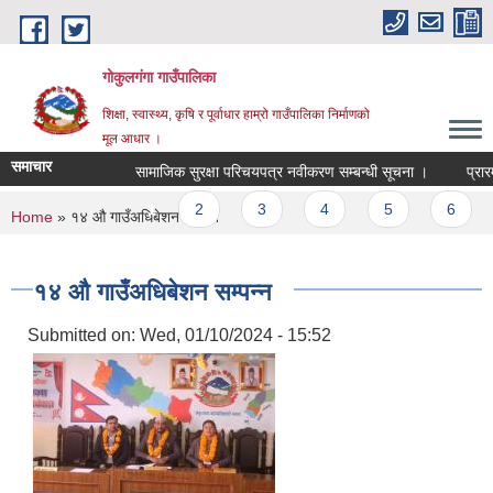
Skip to main content
गोकुलगंगा गाउँपालिका
शिक्षा, स्वास्थ्य, कृषि र पूर्वाधार हाम्रो गाउँपालिका निर्माणको
मूल आधार ।
समाचार
सामाजिक सुरक्षा परिचयपत्र नवीकरण सम्बन्धी सूचना ।
प्रारम्
Pages
1
2
3
4
5
6
You are here
Home
» १४ औ गाउँअधिबेशन सम्पन्न
१४ औ गाउँअधिबेशन सम्पन्न
Submitted on:
Wed, 01/10/2024 - 15:52