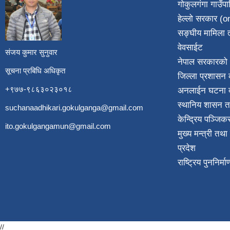
गोकुलगंगा गाउँप
​
हेल्लो सरकार (on
सङ्घीय मामिला त
वेवसाईट
संजय कुमार सुनुवार
नेपाल सरकारको 
सूचना प्रबिधि अधिकृत
जिल्ला प्रशासन क
+९७७-९८६३०२३०१८
अनलाईन घटना दर
स्थानिय शासन त
suchanaadhikari.gokulganga@gmail.com
केन्द्रिय पञ्जि
ito.gokulgangamun@gmail.com
मुख्य मन्त्री तथ
प्रदेश
राष्ट्रिय पुननिर्
//