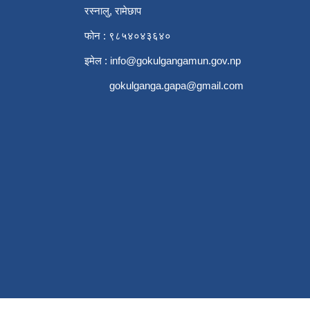
रस्नालु, रामेछाप
फोन : ९८५४०४३६४०
इमेल :
info@gokulgangamun.gov.np
gokulganga.gapa@gmail.com