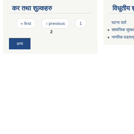
कर तथा शुल्कहरु
विधुतीय 
Pages
घटना दर्ता
« first
‹ previous
1
सामाजिक सुरक्ष
2
नागरिक वडापत
अन्य