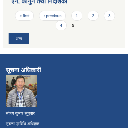
ऐन, कानुन तथा निर्देशिका
Pages
« first
‹ previous
1
2
3
4
5
अन्य
सूचना अधिकारी
​
संजय कुमार सुनुवार
सूचना प्रबिधि अधिकृत