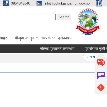
9854043640
info@gokulgangamun.gov.np
Search form
Search
खाहरु
मौजुदा कानुन
सम्पर्क
प्रोफाइल
नतिजा प्रकाशन सम्बन्धमा |
प्रारम्भिक सुची प्र
Pages
« first
‹ 