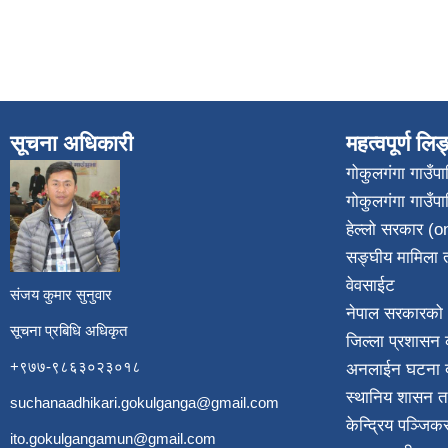
सूचना अधिकारी
महत्वपूर्ण लि
गोकुलगंगा गाउँ
गोकुलगंगा गाउँप
​
हेल्लो सरकार (on
सङ्घीय मामिला त
वेवसाईट
संजय कुमार सुनुवार
नेपाल सरकारको 
सूचना प्रबिधि अधिकृत
जिल्ला प्रशासन क
+९७७-९८६३०२३०१८
अनलाईन घटना दर
स्थानिय शासन त
suchanaadhikari.gokulganga@gmail.com
केन्द्रिय पञ्जि
ito.gokulgangamun@gmail.com