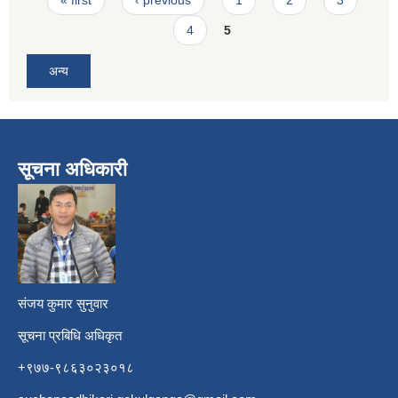
4
5
अन्य
सूचना अधिकारी
​
संजय कुमार सुनुवार
सूचना प्रबिधि अधिकृत
+९७७-९८६३०२३०१८