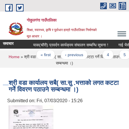
Skip to main content
गोकुलगंगा गाउँपालिका
शिक्षा, स्वास्थ्य, कृषि र पूर्वाधार हाम्रो गाउँपालिका निर्माणको
मूल आधार ।
समाचार
याक(चौरी) प्रवर्दन कार्यक्रम संचालन सम्बन्धि सूचना !
गाई भैसी 
Pages
« first
‹ previous
…
4
5
You are here
Home
» श्री वडा कार्यालय सबै( सा.सु .भत्ताको लगत कटटा गर्ने विवरण पठाउने
सम्बन्धमा ।)
श्री वडा कार्यालय सबै( सा.सु .भत्ताको लगत कटटा
गर्ने विवरण पठाउने सम्बन्धमा ।)
Submitted on:
Fri, 07/03/2020 - 15:26