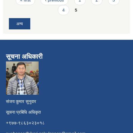
4
5
अन्य
सूचना अधिकारी
​
संजय कुमार सुनुवार
सूचना प्रबिधि अधिकृत
+९७७-९८६३०२३०१८