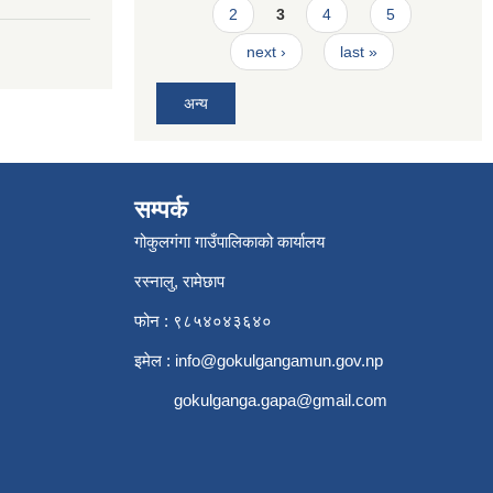
2
3
4
5
next ›
last »
अन्य
सम्पर्क
गोकुलगंगा गाउँपालिकाको कार्यालय
रस्नालु, रामेछाप
फोन : ९८५४०४३६४०
इमेल :
info@gokulgangamun.gov.np
gokulganga.gapa@gmail.com