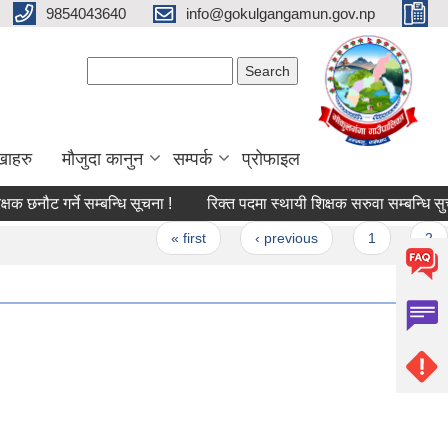
9854043640
info@gokulgangamun.gov.np
Search form
Search
खाहरु
मौजुदा कानुन
सम्पर्क
प्रोफाइल
 छनौट गर्ने सम्बन्धि सूचना !
रिक्त पदमा स्थायी शिक्षक सरुवा सम्बन्धि सुचन
s
« first
‹ previous
1
2