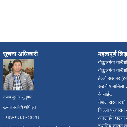
सूचना अधिकारी
महत्वपूर्ण लि
गोकुलगंगा गाउँ
गोकुलगंगा गाउँप
​
हेल्लो सरकार (on
सङ्घीय मामिला त
वेवसाईट
संजय कुमार सुनुवार
नेपाल सरकारको 
सूचना प्रबिधि अधिकृत
जिल्ला प्रशासन क
+९७७-९८६३०२३०१८
अनलाईन घटना दर
स्थानिय शासन त