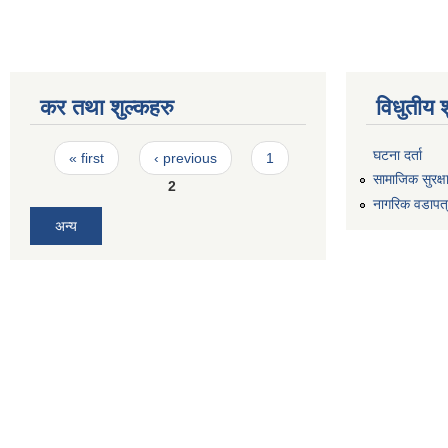
कर तथा शुल्कहरु
विधुतीय 
Pages
घटना दर्ता
« first
‹ previous
1
सामाजिक सुरक्ष
2
नागरिक वडापत
अन्य