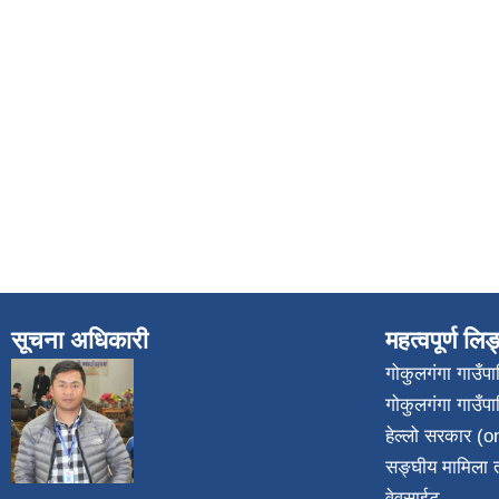
सूचना अधिकारी
महत्वपूर्ण लि
गोकुलगंगा गाउँ
गोकुलगंगा गाउँप
​
हेल्लो सरकार (on
सङ्घीय मामिला त
वेवसाईट