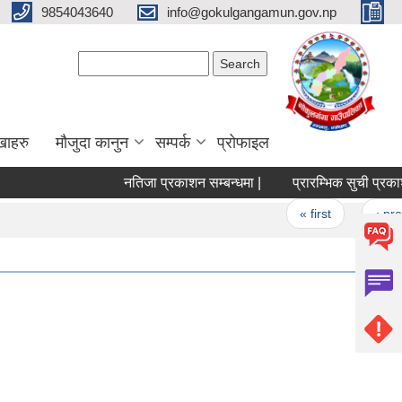
9854043640
info@gokulgangamun.gov.np
Search form
Search
खाहरु
मौजुदा कानुन
सम्पर्क
प्रोफाइल
नतिजा प्रकाशन सम्बन्धमा |
प्रारम्भिक सुची प्रकाशन त
Pages
« first
‹ previo