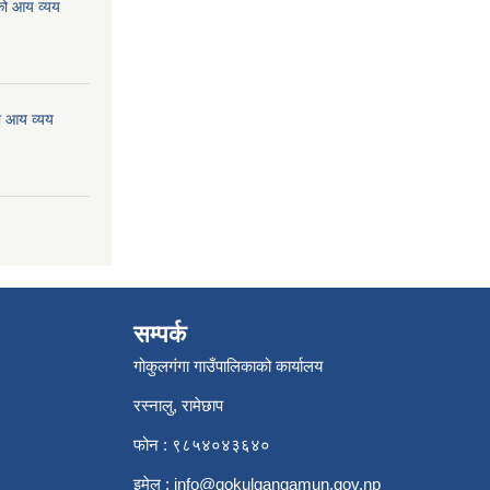
को आय व्यय
ो आय व्यय
सम्पर्क
गोकुलगंगा गाउँपालिकाको कार्यालय
रस्नालु, रामेछाप
फोन : ९८५४०४३६४०
इमेल :
info@gokulgangamun.gov.np