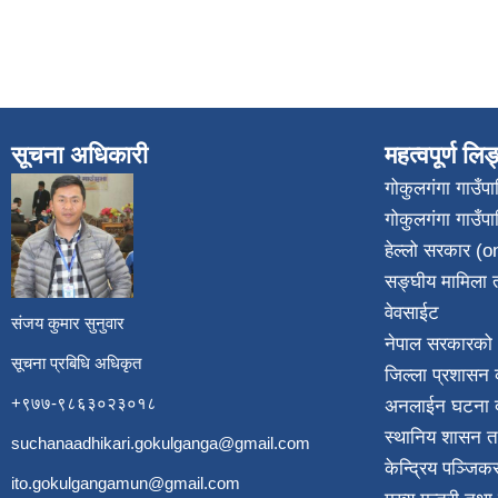
सूचना अधिकारी
महत्वपूर्ण लि
गोकुलगंगा गाउँ
गोकुलगंगा गाउँप
​
हेल्लो सरकार (on
सङ्घीय मामिला त
वेवसाईट
संजय कुमार सुनुवार
नेपाल सरकारको 
सूचना प्रबिधि अधिकृत
जिल्ला प्रशासन क
+९७७-९८६३०२३०१८
अनलाईन घटना दर
स्थानिय शासन त
suchanaadhikari.gokulganga@gmail.com
केन्द्रिय पञ्जि
ito.gokulgangamun@gmail.com