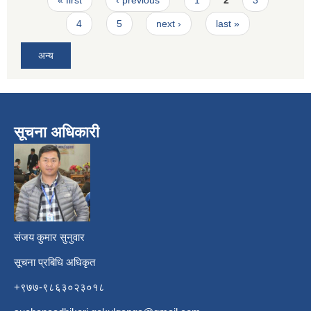
4
5
next ›
last »
अन्य
सूचना अधिकारी
​
संजय कुमार सुनुवार
सूचना प्रबिधि अधिकृत
+९७७-९८६३०२३०१८