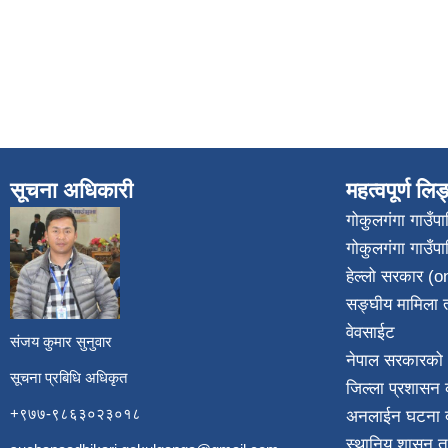
सूचना अधिकारी
महत्वपूर्ण लि
गोकुलगंगा गाउँ
गोकुलगंगा गाउँप
​
हेल्लो सरकार (on
सङ्घीय मामिला त
वेवसाईट
संजय कुमार सुनुवार
नेपाल सरकारको 
सूचना प्रबिधि अधिकृत
जिल्ला प्रशासन क
+९७७-९८६३०२३०१८
अनलाईन घटना दर
स्थानिय शासन त