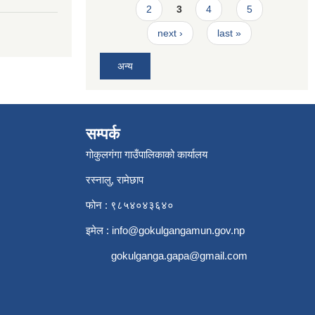
2
3
4
5
next ›
last »
अन्य
सम्पर्क
गोकुलगंगा गाउँपालिकाको कार्यालय
रस्नालु, रामेछाप
फोन : ९८५४०४३६४०
इमेल :
info@gokulgangamun.gov.np
gokulganga.gapa@gmail.com