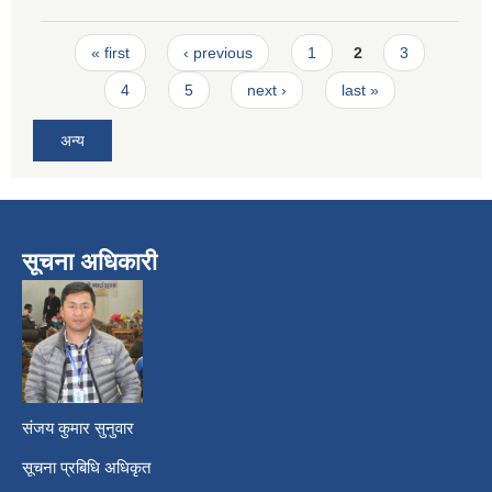
Pages
« first
‹ previous
1
2
3
4
5
next ›
last »
अन्य
सूचना अधिकारी
​
संजय कुमार सुनुवार
सूचना प्रबिधि अधिकृत