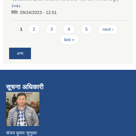
२०७८
मिति:
09/24/2023 - 12:51
Pages
1
2
3
4
5
next ›
last »
अन्य
सूचना अधिकारी
​
संजय कुमार सुनुवार