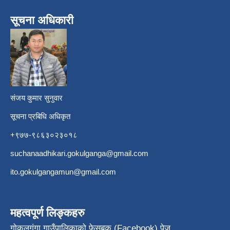
सूचना अधिकारी
​
संजय कुमार सुनुवार
सूचना प्रबिधि अधिकृत
+९७७-९८६३०२३०१८
suchanaadhikari.gokulganga@gmail.com
ito.gokulgangamun@gmail.com
महत्वपूर्ण लिङ्कहरु
गोकुलगंगा गाउँपालिकाको फेसबुक (Facebook) पेज