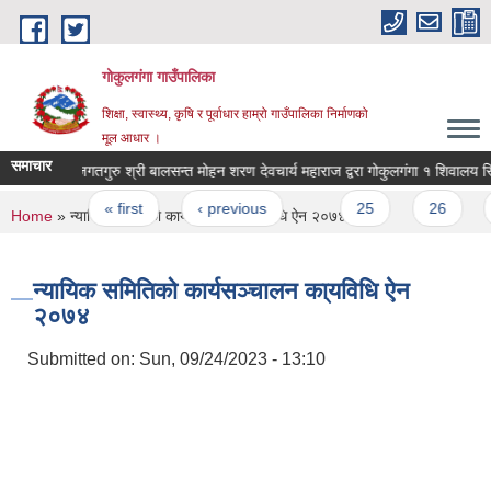
Skip to main content
गोकुलगंगा गाउँपालिका
शिक्षा, स्वास्थ्य, कृषि र पूर्वाधार हाम्रो गाउँपालिका निर्माणको
मूल आधार ।
समाचार
जगतगुरु श्री बालसन्त मोहन शरण देवचार्य महाराज द्वरा गोकुलगंगा १ शिवालय स्थ
Pages
« first
‹ previous
…
25
26
You are here
Home
» न्यायिक समितिको कार्यसञ्चालन का्यविधि ऐन २०७४
न्यायिक समितिको कार्यसञ्चालन का्यविधि ऐन
२०७४
Submitted on:
Sun, 09/24/2023 - 13:10