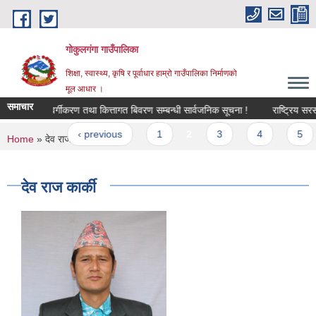
Skip to main content
गोकुलगंगा गाउँपालिका
शिक्षा, स्वास्थ्य, कृषि र पूर्वाधार हाम्रो गाउँपालिका निर्माणको
मूल आधार ।
समाचार
उपयोग क्षेत्र वर्गीकरण तथा कित्तागत बिवरण सम्बन्धी सार्वजनिक सूचना !
राष्ट्रिय सरस
Pages
« first
‹ previous
1
2
3
4
5
You are here
Home
» देव राज कार्की
देव राज कार्की