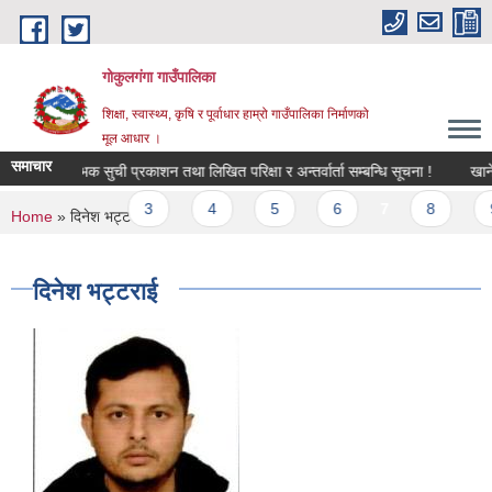
Skip to main content
गोकुलगंगा गाउँपालिका
शिक्षा, स्वास्थ्य, कृषि र पूर्वाधार हाम्रो गाउँपालिका निर्माणको
मूल आधार ।
समाचार
प्रारम्भिक सुची प्रकाशन तथा लिखित परिक्षा र अन्तर्वार्ता सम्बन्धि सूचना !
revious
…
3
4
5
6
7
8
9
You are here
Home
» दिनेश भट्टराई
दिनेश भट्टराई