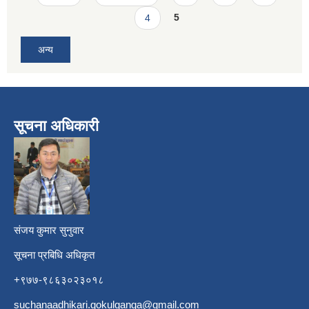
4
5
अन्य
सूचना अधिकारी
​
संजय कुमार सुनुवार
सूचना प्रबिधि अधिकृत
+९७७-९८६३०२३०१८
suchanaadhikari.gokulganga@gmail.com