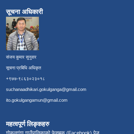
सूचना अधिकारी
​
संजय कुमार सुनुवार
सूचना प्रबिधि अधिकृत
+९७७-९८६३०२३०१८
suchanaadhikari.gokulganga@gmail.com
ito.gokulgangamun@gmail.com
महत्वपूर्ण लिङ्कहरु
गोकुलगंगा गाउँपालिकाको फेसबुक (Facebook) पेज