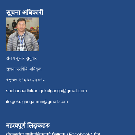
सूचना अधिकारी
​
संजय कुमार सुनुवार
सूचना प्रबिधि अधिकृत
+९७७-९८६३०२३०१८
suchanaadhikari.gokulganga@gmail.com
ito.gokulgangamun@gmail.com
महत्वपूर्ण लिङ्कहरु
गोकुलगंगा गाउँपालिकाको फेसबुक (Facebook) पेज