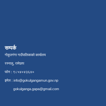
सम्पर्क
गोकुलगंगा गाउँपालिकाको कार्यालय
रस्नालु, रामेछाप
फोन : ९८५४०४३६४०
इमेल :
info@gokulgangamun.gov.np
gokulganga.gapa@gmail.com