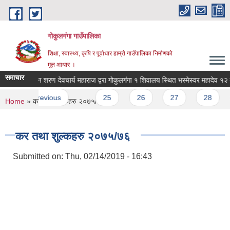
Skip to main content
गोकुलगंगा गाउँपालिका
शिक्षा, स्वास्थ्य, कृषि र पूर्वाधार हाम्रो गाउँपालिका निर्माणको
मूल आधार ।
समाचार
 बालसन्त मोहन शरण देवचार्य महाराज द्वरा गोकुलगंगा १ शिवालय स्थित भस्मेस्वर महादेव १२ म
es
‹ previous
…
25
26
27
28
2
You are here
Home
» कर तथा शुल्कहरु २०७५/७६
कर तथा शुल्कहरु २०७५/७६
Submitted on:
Thu, 02/14/2019 - 16:43