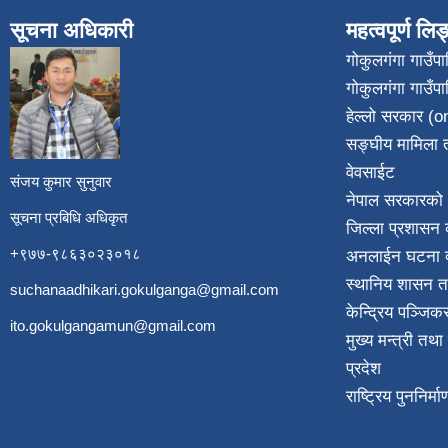
सूचना अधिकारी
महत्वपूर्ण लि
गोकुलगंगा गाउँ
गोकुलगंगा गाउँप
​
हेल्लो सरकार (on
सङ्घीय मामिला त
वेवसाईट
संजय कुमार सुनुवार
नेपाल सरकारको 
सूचना प्रबिधि अधिकृत
जिल्ला प्रशासन क
+९७७-९८६३०२३०१८
अनलाईन घटना दर
स्थानिय शासन त
suchanaadhikari.gokulganga@gmail.com
केन्द्रिय पञ्जि
ito.gokulgangamun@gmail.com
मुख्य मन्त्री तथ
प्रदेश
राष्ट्रिय पुननिर्