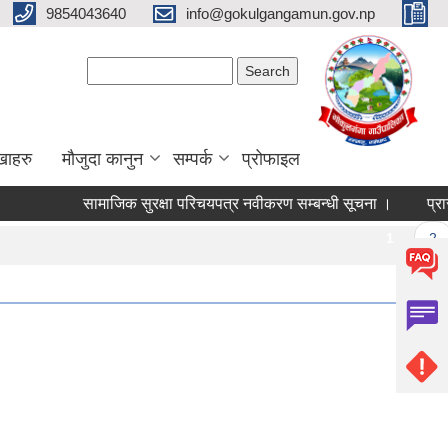
9854043640
info@gokulgangamun.gov.np
Search form
Search
खाहरु
मौजुदा कानुन
सम्पर्क
प्रोफाइल
सामाजिक सुरक्षा परिचयपत्र नवीकरण सम्बन्धी सूचना ।
प्रारम
Pages
1
2