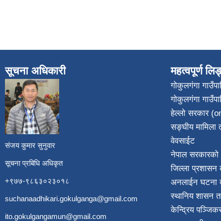
सूचना अधिकारी
महत्वपूर्ण लि
गोकुलगंगा गाउँ
गोकुलगंगा गाउँप
​
हेल्लो सरकार (on
सङ्घीय मामिला त
वेवसाईट
संजय कुमार सुनुवार
नेपाल सरकारको 
सूचना प्रबिधि अधिकृत
जिल्ला प्रशासन क
+९७७-९८६३०२३०१८
अनलाईन घटना दर
स्थानिय शासन त
suchanaadhikari.gokulganga@gmail.com
केन्द्रिय पञ्जि
ito.gokulgangamun@gmail.com