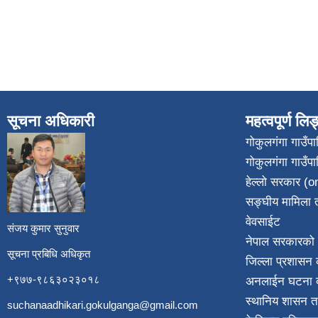
सूचना अधिकारी
महत्वपूर्ण लि
गोकुलगंगा गाउँ
गोकुलगंगा गाउँप
​
हेल्लो सरकार (on
सङ्घीय मामिला त
वेवसाईट
संजय कुमार सुनुवार
नेपाल सरकारको 
सूचना प्रबिधि अधिकृत
जिल्ला प्रशासन क
+९७७-९८६३०२३०१८
अनलाईन घटना दर
स्थानिय शासन त
suchanaadhikari.gokulganga@gmail.com