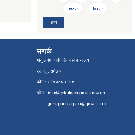
next ›
last »
अन्य
सम्पर्क
गोकुलगंगा गाउँपालिकाको कार्यालय
रस्नालु, रामेछाप
फोन : ९८५४०४३६४०
इमेल :
info@gokulgangamun.gov.np
gokulganga.gapa@gmail.com