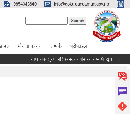
9854043640
info@gokulgangamun.gov.np
Search form
Search
खाहरु
मौजुदा कानुन
सम्पर्क
प्रोफाइल
सामाजिक सुरक्षा परिचयपत्र नवीकरण सम्बन्धी सूचना ।
प्
Pages
1
2