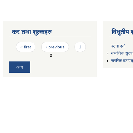
कर तथा शुल्कहरु
विधुतीय 
Pages
घटना दर्ता
« first
‹ previous
1
सामाजिक सुरक्ष
2
नागरिक वडापत
अन्य