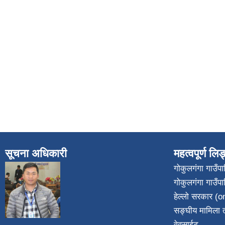
सूचना अधिकारी
महत्वपूर्ण लि
गोकुलगंगा गाउँ
गोकुलगंगा गाउँप
​
हेल्लो सरकार (on
सङ्घीय मामिला त
वेवसाईट