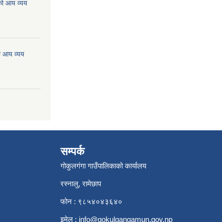
को आय व्यय
ो आय व्यय
सम्पर्क
गोकुलगंगा गाउँपालिकाको कार्यालय
रस्नालु, रामेछाप
फोन : ९८५४०४३६४०
इमेल :
info@gokulgangamun.gov.np