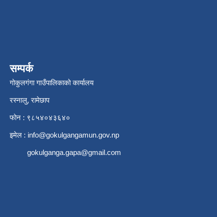
सम्पर्क
गोकुलगंगा गाउँपालिकाको कार्यालय
रस्नालु, रामेछाप
फोन : ९८५४०४३६४०
इमेल :
info@gokulgangamun.gov.np
gokulganga.gapa@gmail.com