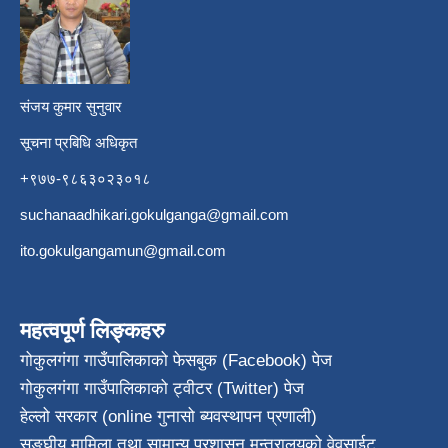
​
संजय कुमार सुनुवार
सूचना प्रबिधि अधिकृत
+९७७-९८६३०२३०१८
suchanaadhikari.gokulganga@gmail.com
ito.gokulgangamun@gmail.com
महत्वपूर्ण लिङ्कहरु
गोकुलगंगा गाउँपालिकाको फेसबुक (Facebook) पेज
गोकुलगंगा गाउँपालिकाको ट्वीटर (Twitter) पेज
हेल्लो सरकार (online गुनासो ब्यवस्थापन प्रणाली)
सङ्घीय मामिला तथा सामान्य प्रशासन मन्त्रालयको वेवसाईट