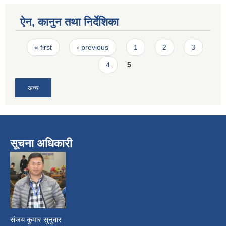
ऐन, कानुन तथा निर्देशिका
Pages
« first
‹ previous
1
2
3
4
5
अन्य
सूचना अधिकारी
​
संजय कुमार सुनुवार