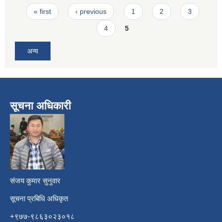
Pages
« first
‹ previous
1
2
3
4
5
अन्य
सूचना अधिकारी
​
संजय कुमार सुनुवार
सूचना प्रबिधि अधिकृत
+९७७-९८६३०२३०१८