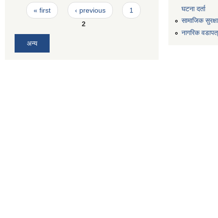
Pages
घटना दर्ता
« first
‹ previous
1
सामाजिक सुरक्ष
2
नागरिक वडापत
अन्य