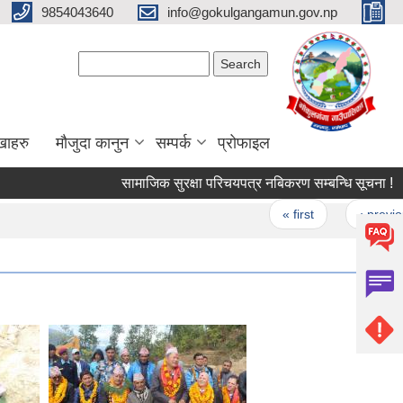
9854043640
info@gokulgangamun.gov.np
Search form
Search
खाहरु
मौजुदा कानुन
सम्पर्क
प्रोफाइल
सामाजिक सुरक्षा परिचयपत्र नबिकरण सम्बन्धि सूचना !
Pages
« first
‹ previous