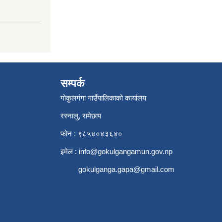
सम्पर्क
गोकुलगंगा गाउँपालिकाको कार्यालय
रस्नालु, रामेछाप
फोन : ९८५४०४३६४०
इमेल :
info@gokulgangamun.gov.np
gokulganga.gapa@gmail.com