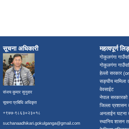
सूचना अधिकारी
महत्वपूर्ण लि
गोकुलगंगा गाउँ
गोकुलगंगा गाउँप
​
हेल्लो सरकार (on
सङ्घीय मामिला त
वेवसाईट
संजय कुमार सुनुवार
नेपाल सरकारको 
सूचना प्रबिधि अधिकृत
जिल्ला प्रशासन क
+९७७-९८६३०२३०१८
अनलाईन घटना दर
स्थानिय शासन त
suchanaadhikari.gokulganga@gmail.com