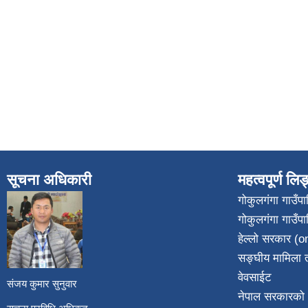
सूचना अधिकारी
महत्वपूर्ण लि
गोकुलगंगा गाउँ
गोकुलगंगा गाउँप
​
हेल्लो सरकार (on
सङ्घीय मामिला त
वेवसाईट
संजय कुमार सुनुवार
नेपाल सरकारको 