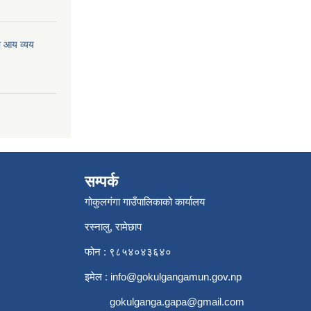
ो आय व्यय
सम्पर्क
गोकुलगंगा गाउँपालिकाको कार्यालय
रस्नालु, रामेछाप
फोन : ९८५४०४३६४०
इमेल :
info@gokulgangamun.gov.np
gokulganga.gapa@gmail.com