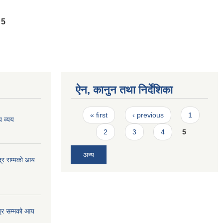
5
ऐन, कानुन तथा निर्देशिका
Pages
« first
‹ previous
1
 व्यय
2
3
4
5
अन्य
्र सम्मको आय
्र सम्मको आय