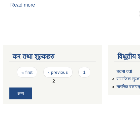
Read more
about आ.व. २०८०/८१ को बजेट (पूर्णपाठ)
Pages
कर तथा शुल्कहरु
विधुतीय 
Pages
घटना दर्ता
« first
‹ previous
1
सामाजिक सुरक्ष
2
नागरिक वडापत
अन्य