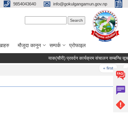
9854043640
info@gokulgangamun.gov.np
Search form
Search
खाहरु
मौजुदा कानुन
सम्पर्क
प्रोफाइल
याक(चौरी) प्रवर्दन कार्यक्रम संचालन सम्बन्धि सूचन
Pages
« first
‹ 