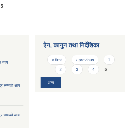
5
ऐन, कानुन तथा निर्देशिका
Pages
« first
‹ previous
1
 व्यय
2
3
4
5
अन्य
्र सम्मको आय
्र सम्मको आय