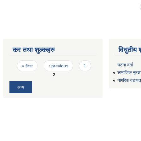
Pages
कर तथा शुल्कहरु
विधुतीय 
Pages
घटना दर्ता
« first
‹ previous
1
सामाजिक सुरक्ष
2
नागरिक वडापत
अन्य